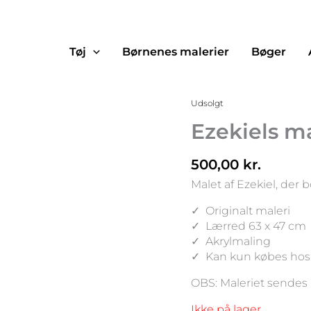
Tøj
Børnenes malerier
Bøger
Udsolgt
Ezekiels ma
500,00
kr.
Malet af Ezekiel, der 
✓ Originalt maleri
✓ Lærred 63 x 47 cm
✓ Akrylmaling
✓ Kan kun købes hos
OBS: Maleriet sendes 
Ikke på lager