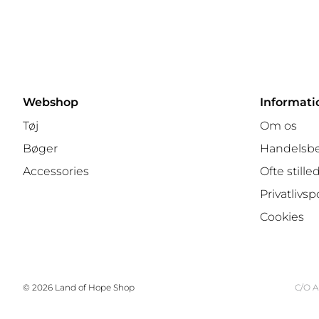
Webshop
Informati
Tøj
Om os
Bøger
Handelsbe
Accessories
Ofte still
Privatlivspo
Cookies
© 2026 Land of Hope Shop
C/O A