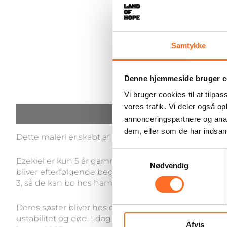
Samtykke
Denne hjemmeside bruger c
Vi bruger cookies til at tilpas
vores trafik. Vi deler også 
Beskrivelse
annonceringspartnere og anal
dem, eller som de har indsaml
Dette maleri er skabt af Ezekiel, som Land of Hope r
Samtykkevalg
Ezekiel er kun 5 år gammel, da vi redder ham og han
Nødvendig
bliver efterfølgende begge beskyldt for at have slået
3, så de kan bo hos ham og hans nye kone. Ezekiel o
Deres søster bliver hos deres far, men drengene for
ustabilitet og død. I dag har Ezekiel og Nsidibe et 
Afvis