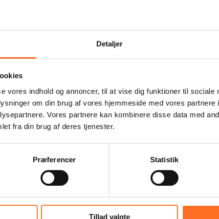
Detaljer
ookies
se vores indhold og annoncer, til at vise dig funktioner til sociale
oplysninger om din brug af vores hjemmeside med vores partnere i
ysepartnere. Vores partnere kan kombinere disse data med andr
et fra din brug af deres tjenester.
eddede i 2018.
s storebror, Nsidibe. De bor sammen med deres søster og
Præferencer
Statistik
 deres mor ihjel og løber væk. Da deres far hører, hvad de
g Nsidibe føler sig dog ikke trygge hos deres far, som s
tsætter med at bo på gaden. Det sker nemlig ofte, at bør
godt forhold til både deres far og stedmor, da vi igenne
Tillad valgte