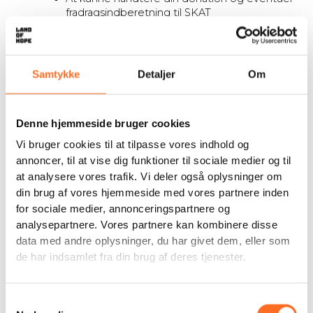
fradragsindberetning til SKAT
(til det formål behandler vi følgende
almindelige personoplysninger: navn.
adresse, e-mail, telefonnr., CPR-nr,
betalingsoplysninger)
Samtykke
Detaljer
Om
At kunne komme i kontakt med dig senere
og informere dig om yderligere
indsamlinger
Denne hjemmeside bruger cookies
(til det formål behandler vi følgende
almindelige personoplysninger: navn,
Vi bruger cookies til at tilpasse vores indhold og
adresse, e-mail, telefonnr.,
annoncer, til at vise dig funktioner til sociale medier og til
kampagnehistorik, bidragshistorik,
at analysere vores trafik. Vi deler også oplysninger om
bidragstype, adfærdsinformation)
din brug af vores hjemmeside med vores partnere inden
At få din opmærksomhed på vores vigtige
arbejde og skaffe flere støttere
for sociale medier, annonceringspartnere og
(til det formål behandler vi følgende
analysepartnere. Vores partnere kan kombinere disse
almindelige personoplysninger:
data med andre oplysninger, du har givet dem, eller som
kampagnehistorik og adfærdsinformation)
de har indsamlet fra din brug af deres tjenester.
Opbevaring og behandling af
personoplysninger
Samtykkevalg