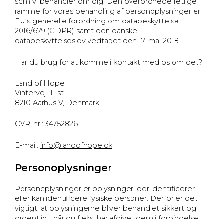
som vi behandler om dig. Den overordnede retlige
ramme for vores behandling af personoplysninger er
EU’s generelle forordning om databeskyttelse
2016/679 (GDPR) samt den danske
databeskyttelseslov vedtaget den 17. maj 2018.
Har du brug for at komme i kontakt med os om det?
Land of Hope
Vintervej 111 st.
8210 Aarhus V, Denmark
CVR-nr.: 34752826
E-mail:
info@landofhope.dk
Personoplysninger
Personoplysninger er oplysninger, der identificerer
eller kan identificere fysiske personer. Derfor er det
vigtigt, at oplysningerne bliver behandlet sikkert og
ordentligt, når du f.eks. har afgivet dem i forbindelse