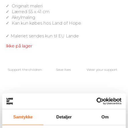
✓ Originalt maleri
✓ Lærred 55 x 41 cm
✓ Akrylmaling
✓ Kan kun købes hos Land of Hope
✓ Maleriet sendes kun til EU Lande
Ikke på lager
Support the children
Save lives
Wear your support
Beskrivelse
Dette maleri er skabt af Gideon, som Land of Hope
Samtykke
Detaljer
Om
reddede for 7 år siden.