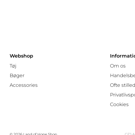
Webshop
Informati
Tøj
Om os
Bøger
Handelsbe
Accessories
Ofte still
Privatlivspo
Cookies
© 2026 Land of Hope Shop
C/O A