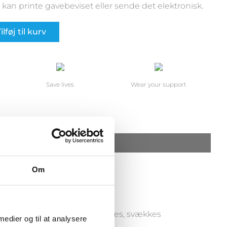
 kan printe gavebeviset eller sende det elektronisk.
ilføj til kurv
Save lives
Wear your support
Om
 Men hvis behandlingen afbrydes, svækkes
 medier og til at analysere