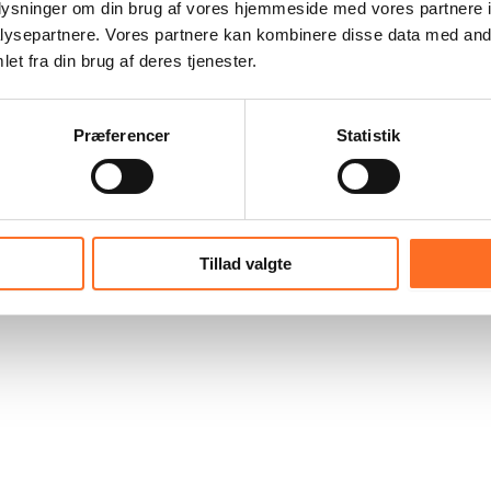
oplysninger om din brug af vores hjemmeside med vores partnere i
ysepartnere. Vores partnere kan kombinere disse data med andr
r alle i behandling, og medicinen er afgørende for deres 
et fra din brug af deres tjenester.
 gratis HIV-medicin til millioner af mennesker i Afrika. 
sker uden adgang til den behandling, de er afhængige af
Præferencer
Statistik
Hope.
in til de børn, som er smittet.
Tillad valgte
icinen fortsat er på lager, så ingen af børnene risikerer