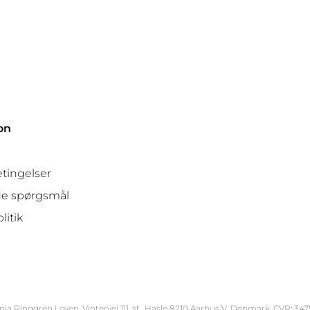
on
tingelser
ede spørgsmål
litik
nja Ringgren Loven, Vintervej 111, st., Hasle ​8210 Aarhus V, Denmark, CVR: 34