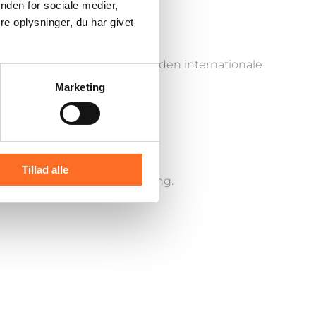
nden for sociale medier,
e oplysninger, du har givet
overlevelse og livskvalitet.
Men i 2025 blev store dele af den internationale
.
Marketing
Tillad alle
 at få afbrudt deres behandling.