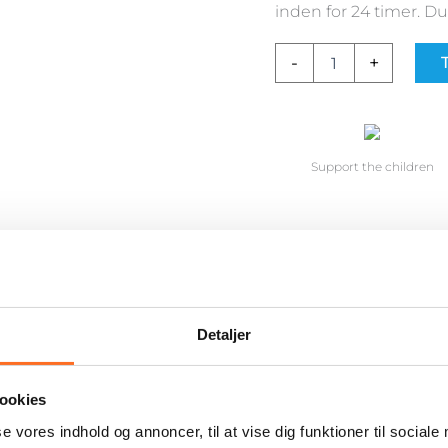
inden for 24 timer. Du
-
+
T
Support the children
in
Detaljer
 mellem liv og død.
ookies
op, gå i skole og leve et aktivt liv ligesom andre børn.
se vores indhold og annoncer, til at vise dig funktioner til sociale
r hurtigt.