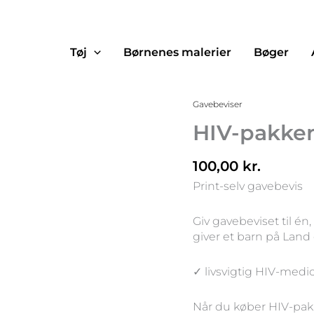
Tøj
Børnenes malerier
Bøger
HIV-
Gavebeviser
pakken
HIV-pakke
antal
100,00
kr.
Print-selv gavebevis
Giv gavebeviset til én,
giver et barn på Land 
✓ livsvigtig HIV-medi
Når du køber HIV-pakk