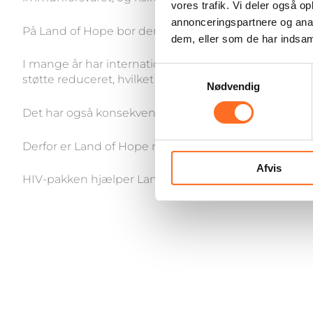
vores trafik. Vi deler også 
annonceringspartnere og anal
På Land of Hope bor der børn, som lever med HIV. De e
dem, eller som de har indsaml
I mange år har internationale hjælpeprogrammer sikret
Samtykkevalg
støtte reduceret, hvilket har efterladt mange menne
Nødvendig
Det har også konsekvenser for børnene på Land of 
Derfor er Land of Hope nødt til selv at købe HIV-medic
Afvis
HIV-pakken hjælper Land of Hope med at sikre, at med