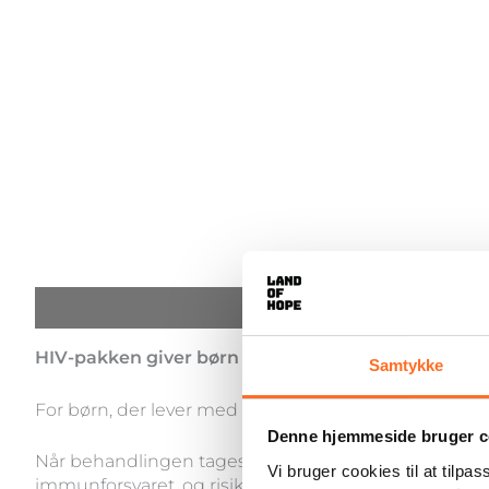
Beskrivelse
HIV-pakken giver børn adgang til livsvigtig medic
Samtykke
For børn, der lever med HIV, er medicinen forskellen
Denne hjemmeside bruger c
Når behandlingen tages hver dag, kan børnene vokse 
Vi bruger cookies til at tilpas
immunforsvaret, og risikoen for alvorlig sygdom stige