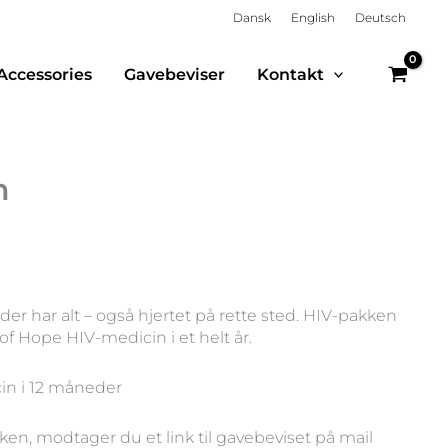
Dansk
English
Deutsch
Accessories
Gavebeviser
Kontakt
n
 der har alt – også hjertet på rette sted. HIV-pakken
of Hope HIV-medicin i et helt år.
cin i 12 måneder
en, modtager du et link til gavebeviset på mail