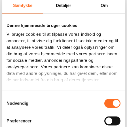
✓ Originalt maleri
Samtykke
Detaljer
Om
✓ Lærred 93 x 46 cm
✓ Akrylmaling
✓ Kan kun købes hos Land of Hope
Denne hjemmeside bruger cookies
OBS: Maleriet sendes kun til EU Lande
Vi bruger cookies til at tilpasse vores indhold og
Ikke på lager
annoncer, til at vise dig funktioner til sociale medier og til
at analysere vores trafik. Vi deler også oplysninger om
din brug af vores hjemmeside med vores partnere inden
for sociale medier, annonceringspartnere og
Support the children
Save lives
Wear your support
analysepartnere. Vores partnere kan kombinere disse
data med andre oplysninger, du har givet dem, eller som
de har indsamlet fra din brug af deres tjenester.
Beskrivelse
Samtykkevalg
Nødvendig
Dette maleri er skabt af John, som Land of Hope
reddede for 8 år siden.
Præferencer
Det var en meget varm dag midt i tørkesæsonen. David