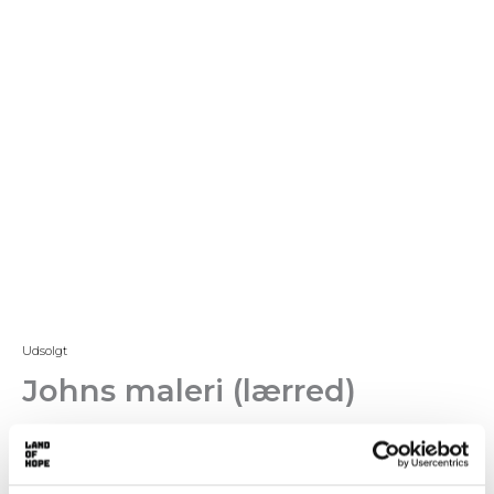
Udsolgt
Johns maleri (lærred)
500,00
kr.
Malet af John, der bor på Land of Hope.