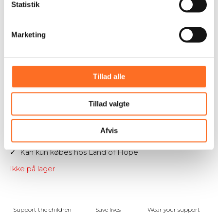
Statistik
Marketing
Udsolgt
Kings maleri (lærred)
Tillad alle
500,00
kr.
Malet af King, der bor på Land of Hope.
Tillad valgte
✓ Originalt maleri
✓ Lærred med stof limet på
Afvis
✓ Mål 44 x 54 cm
✓ Akrylmaling
✓ Kan kun købes hos Land of Hope
Ikke på lager
Support the children
Save lives
Wear your support