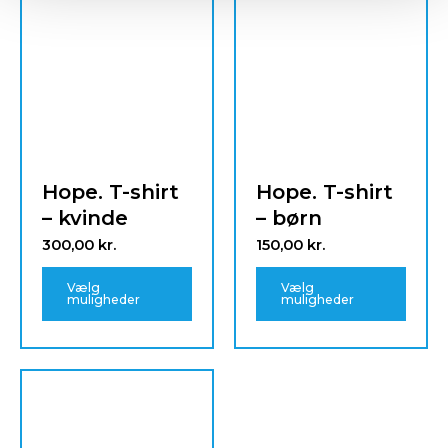
har
har
flere
flere
varianter.
varian
Mulighederne
Mulig
kan
kan
vælges
vælg
på
på
varesiden
vares
Hope. T-shirt
Hope. T-shirt
– kvinde
– børn
300,00
kr.
150,00
kr.
Vælg
Vælg
muligheder
muligheder