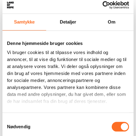
Support the children
Save lives
Wear your support
Samtykke
Detaljer
Om
Denne hjemmeside bruger cookies
Beskrivelse
Vi bruger cookies til at tilpasse vores indhold og
Dette maleri er skabt af King, som Land of Hope
annoncer, til at vise dig funktioner til sociale medier og til
reddede for 4 år siden.
at analysere vores trafik. Vi deler også oplysninger om
din brug af vores hjemmeside med vores partnere inden
King blev reddet sammen med David og Josef. De var
for sociale medier, annonceringspartnere og
alle 3 blevet beskyldt for at være hekse og udstødt af
analysepartnere. Vores partnere kan kombinere disse
deres lokalsamfund. Det skete under Corona-
data med andre oplysninger, du har givet dem, eller som
nedlukningerne, og det var en meget svær tid i Nigeria.
Alt for mange børn endte med at betale prisen for den
de har indsamlet fra din brug af deres tjenester.
virus, som man naturligvis mente, at de som hekse
havde bragt til landet.
Samtykkevalg
King har her malet indgangen til Land of Hope. Det
Nødvendig
sted, hvor man blev omfavnet af kærlige voksne og