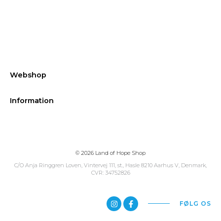
Webshop
Information
© 2026 Land of Hope Shop
C/O Anja Ringgren Loven, Vintervej 111, st., Hasle ​8210 Aarhus V, Denmark,
CVR: 34752826
FØLG OS