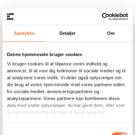
Samtykke
Detaljer
Om
Udsolgt
Denne hjemmeside bruger cookies
Evelyns maleri (lærred)
Vi bruger cookies til at tilpasse vores indhold og
annoncer, til at vise dig funktioner til sociale medier og til
500,00
kr.
at analysere vores trafik. Vi deler også oplysninger om
Malet af Evelyn, der bor på Land of Hope.
din brug af vores hjemmeside med vores partnere inden
✓ Originalt maleri
for sociale medier, annonceringspartnere og
✓ Lærred 59 x 53 cm
analysepartnere. Vores partnere kan kombinere disse
✓ Akrylmaling
data med andre oplysninger, du har givet dem, eller som
✓ Kan kun købes hos Land of Hope
de har indsamlet fra din brug af deres tjenester.
OBS: Maleriet sendes kun til EU Lande
Ikke på lager
Samtykkevalg