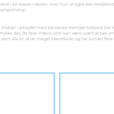
bedste i sin klasse i skolen, men hun er også den tredjeb
Championship.
k middel i arbejdet med børnenes mentale helbred. Det 
ykke det, de føler indeni, som kan være svært at tale om
em alle er, at de meget talentfulde og har vundet flere 
Dette
vare
har
flere
varianter.
Mulighederne
kan