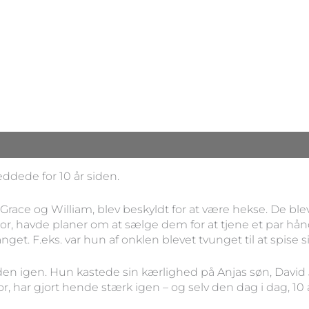
eddede for 10 år siden.
Grace og William, blev beskyldt for at være hekse. De ble
r, havde planer om at sælge dem for at tjene et par hån
et. F.eks. var hun af onklen blevet tvunget til at spise sit
lliden igen. Hun kastede sin kærlighed på Anjas søn, David
, har gjort hende stærk igen – og selv den dag i dag, 10 