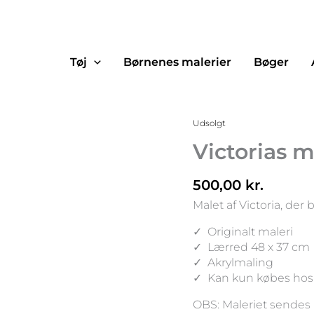
Tøj
Børnenes malerier
Bøger
Udsolgt
Victorias m
500,00
kr.
Malet af Victoria, der
✓ Originalt maleri
✓ Lærred 48 x 37 cm
✓ Akrylmaling
✓ Kan kun købes hos
OBS: Maleriet sendes 