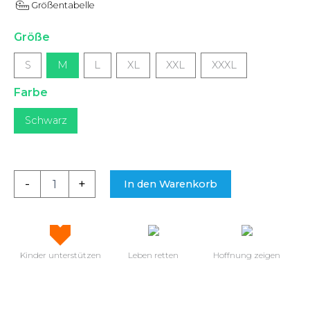
Größentabelle
Größe
S
M
L
XL
XXL
XXXL
Farbe
Schwarz
-
+
In den Warenkorb
Kinder unterstützen
Leben retten
Hoffnung zeigen