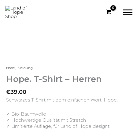
Zum
Inhalt
springen
,
Hope.
Hope.
Kleidung
T-
Hope. T-Shirt – Herren
Shirt
-
€
39.00
Herren
Menge
Schwarzes T-Shirt mit dem einfachen Wort: Hope.
✓ Bio-Baumwolle
✓ Hochwertige Qualität mit Stretch
✓ Limitierte Auflage, für Land of Hope designt