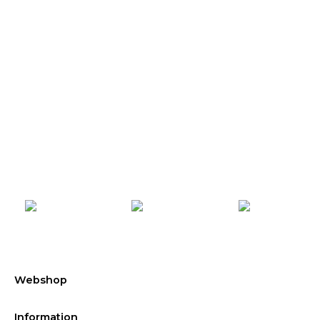
der
Produktseite
gewählt
werden
Webshop
Information