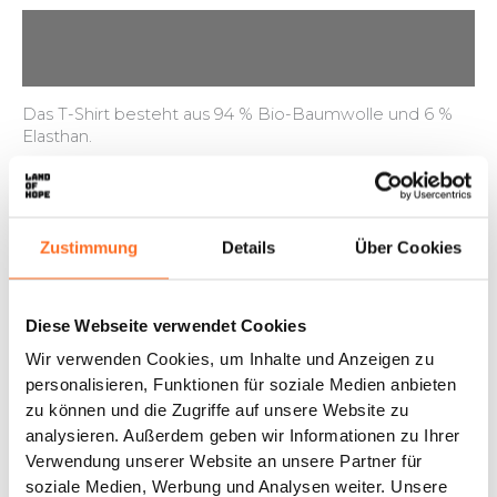
Beschreibung
Zusätzliche Informationen
Das T-Shirt besteht aus 94 % Bio-Baumwolle und 6 %
Elasthan.
Das T-Shirt ist weich und behält seine Qualität auch
nach mehreren Wäschen, es hat eine gute Passform,
ohne eng zu sein. Für einen Oversized-Look wählen Sie
Zustimmung
Details
Über Cookies
einfach eine Nummer größer als gewöhnlich.
“Hope” ist eine Stärke
Wenn Sie Ihr „Hope.“ T-Shirt tragen, senden Sie ein
Diese Webseite verwendet Cookies
wichtiges Signal in die Welt hinaus. Denn Hoffnung ist
Wir verwenden Cookies, um Inhalte und Anzeigen zu
eine starke Überlebenskraft. Wenn wir keine Hoffnung
personalisieren, Funktionen für soziale Medien anbieten
haben, verlieren wir jeden Sinn im Leben. Denken Sie
nur daran, wie weit unsere Kinder im Land of Hope nach
zu können und die Zugriffe auf unsere Website zu
den traumatischen Erfahrungen, die sie in ihrem frühen
analysieren. Außerdem geben wir Informationen zu Ihrer
Leben gemacht haben, gekommen sind. Ohne
Verwendung unserer Website an unsere Partner für
Hoffnung hätten sie das nicht geschafft. Hoffnung ist
soziale Medien, Werbung und Analysen weiter. Unsere