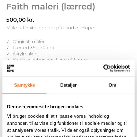
Faith maleri (lærred)
500,00
kr.
Malet af Faith, der bor på Land of Hope.
✓ Originalt maleri
✓ Lærred 35 x 70 cm
✓ Akrylmaling
✓ Kan kun købes hos Land of Hope
✓ Maleriet sendes kun til EU Lande
Ikke på lager
Samtykke
Detaljer
Om
Denne hjemmeside bruger cookies
Support the children
Save lives
Wear your support
Vi bruger cookies til at tilpasse vores indhold og
annoncer, til at vise dig funktioner til sociale medier og til
at analysere vores trafik. Vi deler også oplysninger om