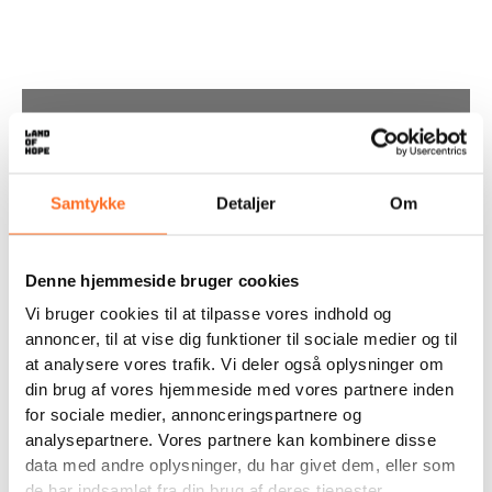
Beskrivelse
Dette maleri er skabt af Hope, som Land of Hope
reddede den 30. janaur 2016.
Samtykke
Detaljer
Om
En redning, der skabte overskrifter over hele verden. En
redning, hvor verden for første gang så et mishandlet
“heksebarn”.
Denne hjemmeside bruger cookies
Vi bruger cookies til at tilpasse vores indhold og
Siden redningen har Hope ikke været i stand til at tale.
Han taler med lyde, som han selv finder på, men udtaler
annoncer, til at vise dig funktioner til sociale medier og til
ikke ord. Vi har fået undersøgt hans ører ad flere
at analysere vores trafik. Vi deler også oplysninger om
omgange, og de undersøgelser har vist, at han har
din brug af vores hjemmeside med vores partnere inden
nedsat hørelse. Han er nok det, man vil kalde ‘døvstum’.
for sociale medier, annonceringspartnere og
Vi har forsøgt at give ham høreapparater, men han vil
analysepartnere. Vores partnere kan kombinere disse
ikke gå med dem. Han trives med sin egen måde at
data med andre oplysninger, du har givet dem, eller som
kommunikere på – og meget af den sker stadig
igennem dans og kunst. Hope elsker at male.
de har indsamlet fra din brug af deres tjenester.