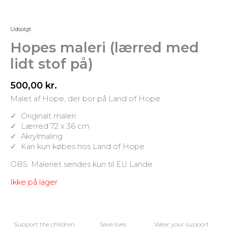
Udsolgt
Hopes maleri (lærred med
lidt stof på)
500,00
kr.
Malet af Hope, der bor på Land of Hope.
✓ Originalt maleri
✓ Lærred 72 x 36 cm
✓ Akrylmaling
✓ Kan kun købes hos Land of Hope
OBS: Maleriet sendes kun til EU Lande
Ikke på lager
Support the children
Save lives
Wear your support