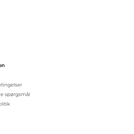
on
tingelser
ede spørgsmål
litik