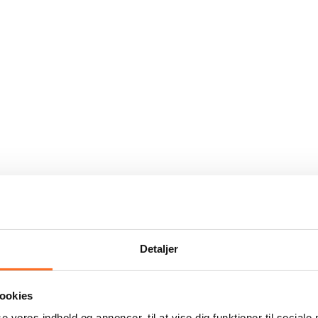
Detaljer
ookies
se vores indhold og annoncer, til at vise dig funktioner til sociale