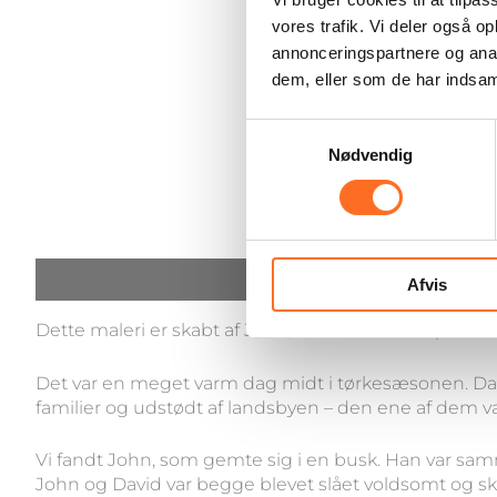
vores trafik. Vi deler også 
annonceringspartnere og anal
dem, eller som de har indsaml
Samtykkevalg
Nødvendig
Beskrivelse
Afvis
Dette maleri er skabt af John, som Land of Hope redd
Det var en meget varm dag midt i tørkesæsonen. David
familier og udstødt af landsbyen – den ene af dem v
Vi fandt John, som gemte sig i en busk. Han var sa
John og David var begge blevet slået voldsomt og skå