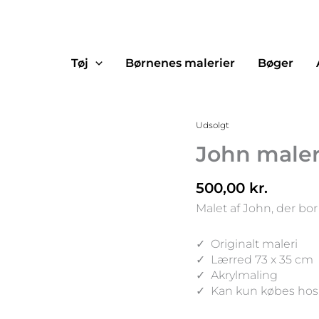
Tøj
Børnenes malerier
Bøger
Udsolgt
John maler
500,00
kr.
Malet af John, der bo
✓ Originalt maleri
✓ Lærred 73 x 35 cm
✓ Akrylmaling
✓ Kan kun købes hos