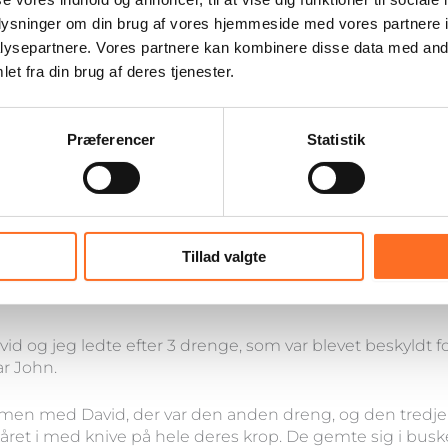
oplysninger om din brug af vores hjemmeside med vores partnere i
ysepartnere. Vores partnere kan kombinere disse data med andr
et fra din brug af deres tjenester.
Præferencer
Statistik
Tillad valgte
ede for 8 år siden.
 og jeg ledte efter 3 drenge, som var blevet beskyldt for
ar John.
mmen med David, der var den anden dreng, og den tredje 
ret i med knive på hele deres krop. De gemte sig i buske