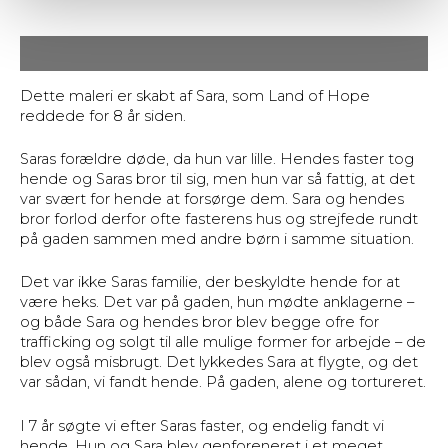
Beskrivelse
Dette maleri er skabt af Sara, som Land of Hope
reddede for 8 år siden.
Saras forældre døde, da hun var lille. Hendes faster tog
hende og Saras bror til sig, men hun var så fattig, at det
var svært for hende at forsørge dem. Sara og hendes
bror forlod derfor ofte fasterens hus og strejfede rundt
på gaden sammen med andre børn i samme situation.
Det var ikke Saras familie, der beskyldte hende for at
være heks. Det var på gaden, hun mødte anklagerne –
og både Sara og hendes bror blev begge ofre for
trafficking og solgt til alle mulige former for arbejde – de
blev også misbrugt. Det lykkedes Sara at flygte, og det
var sådan, vi fandt hende. På gaden, alene og tortureret.
I 7 år søgte vi efter Saras faster, og endelig fandt vi
hende. Hun og Sara blev genforeneret i et meget