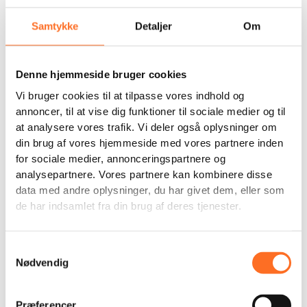
Samtykke
Detaljer
Om
Support the children
Save lives
Wear your support
Denne hjemmeside bruger cookies
Vi bruger cookies til at tilpasse vores indhold og
annoncer, til at vise dig funktioner til sociale medier og til
Beskrivelse
at analysere vores trafik. Vi deler også oplysninger om
din brug af vores hjemmeside med vores partnere inden
Dette maleri er skabt af David Peter, som Land of
for sociale medier, annonceringspartnere og
Hope reddede for 2 år siden.
analysepartnere. Vores partnere kan kombinere disse
Han var forældreløs og boede med sin tante og onkel,
data med andre oplysninger, du har givet dem, eller som
da de anklagede ham for at være heks. Han gemte sig i
de har indsamlet fra din brug af deres tjenester.
en busk. Efterladt alene og med snitsår i hele ansigtet.
De lokale landsbyboere havde tortureret ham med en
hammer og knust hans knæskaller og tænder. Han var
Samtykkevalg
efterladt til at dø.
Nødvendig
I dag bor David Peter på Land of Hope, hvor han går i
skole. Selvom han skulle igennem mange operationer,
Præferencer